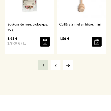
Boutons de rose, biologique,
Cuillère à miel en hêtre, mini
25 g
6,95 €
1,50 €
278,00 € / kg
1
2