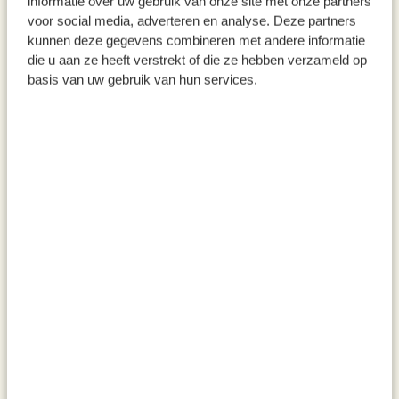
informatie over uw gebruik van onze site met onze partners
voor social media, adverteren en analyse. Deze partners
kunnen deze gegevens combineren met andere informatie
die u aan ze heeft verstrekt of die ze hebben verzameld op
basis van uw gebruik van hun services.
Détente, biologique, mélange
Pomme & cannelle, biologique,
d'herbes, sachet 65 g
rooibos, sachet 75 g
5,95 €
4,95 €
91,54 € / kg
66,00 € / kg
Lavande , biologique, 40 g
Camomille, biologique, 30 g