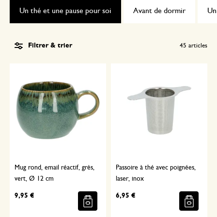
Un thé et une pause pour soi
Avant de dormir
Un
Filtrer & trier
45
articles
Mug rond, email réactif, grès,
Passoire à thé avec poignées,
vert, Ø 12 cm
laser, inox
9,95 €
6,95 €