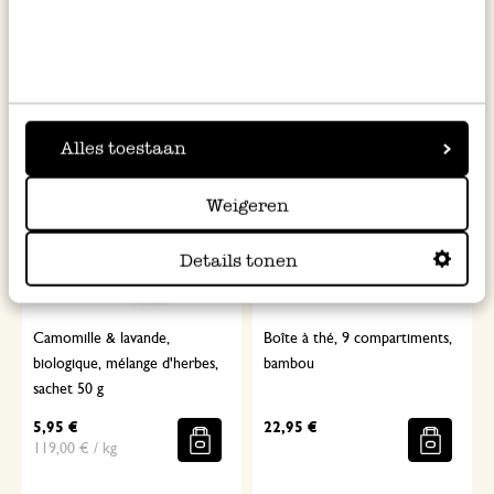
5,95 €
6,95 €
148,75 € / kg
231,67 € / kg
Alles toestaan
Weigeren
Details tonen
Camomille & lavande,
Boîte à thé, 9 compartiments,
biologique, mélange d'herbes,
bambou
sachet 50 g
5,95 €
22,95 €
119,00 € / kg