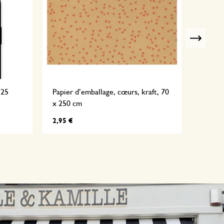
Nex
 25
Papier d’emballage, cœurs, kraft, 70
Papier 
x 250 cm
250 c
2,95 €
2,95 €