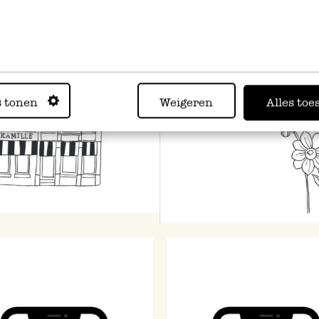
s tonen
Weigeren
Alles toe