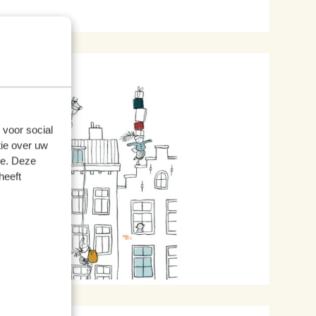
 voor social
ie over uw
se. Deze
heeft