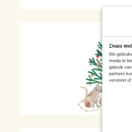
Deze web
We gebruike
media te bi
gebruik van
partners ku
verstrekt o