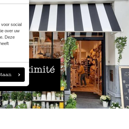
 voor social
ie over uw
se. Deze
heeft
 à proximité
staan