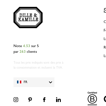
C
F
L
Note
4.53
sur 5
R
par
263
clients
L
Tous les prix indiqués sont des prix à
la consommation et incluent la TVA.
FR