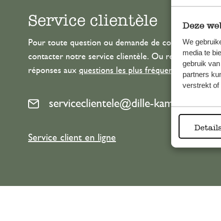
Service clientèle
Deze web
We gebruike
Pour toute question ou demande de conseil ou d’aide
media te bi
contacter notre service clientèle. Ou retrouvez ici n
gebruik van
réponses aux
questions les plus fréquemment posée
partners ku
verstrekt o
serviceclientele@dille-kamille.com
Detail
Service client en ligne