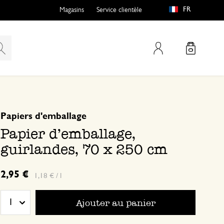
FR
Magasins
Service clientèle
Mon compte
basé sur 0 commentaire
Papiers d'emballage
Papier d'emballage,
guirlandes, 70 x 250 cm
2,95 €
1,18 € / l
Ajouter au panier
1