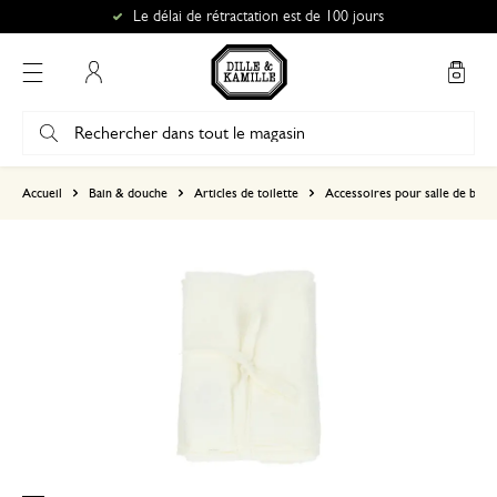
Le délai de rétractation est de 100 jours
Mon compte
basé sur 1 commentaire
Accueil
Bain & douche
Articles de toilette
Accessoires pour salle de bains
5
4
3
2
1
29 juillet 2026
Seule une note a été attribuée, sans c