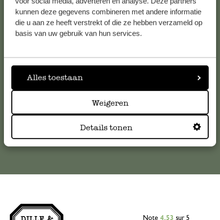
voor social media, adverteren en analyse. Deze partners
kunnen deze gegevens combineren met andere informatie
Service clientèle
die u aan ze heeft verstrekt of die ze hebben verzameld op
basis van uw gebruik van hun services.
Pour toute question ou demande de conseil ou d’aide,
veuillez contacter notre service clientèle. Ou retrouvez ici
nos réponses aux
questions les plus fréquemment posées
.
Alles toestaan
serviceclientele@dille-kamille.com
Weigeren
Service client en ligne
Details tonen
Note
4.53
sur 5