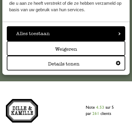
Pour toute question ou demande de conseil ou d’aide,
die u aan ze heeft verstrekt of die ze hebben verzameld op
veuillez contacter notre service clientèle. Ou retrouvez ici
basis van uw gebruik van hun services.
nos réponses aux
questions les plus fréquemment posées
.
serviceclientele@dille-kamille.com
Alles toestaan
Weigeren
Service client en ligne
Details tonen
Note
4.53
sur 5
par
261
clients