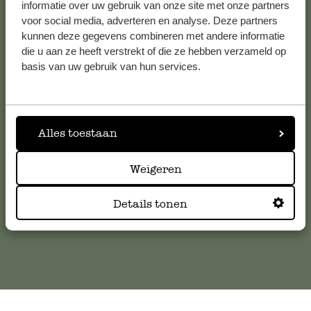
Voir les 62 magasins
informatie over uw gebruik van onze site met onze partners
voor social media, adverteren en analyse. Deze partners
kunnen deze gegevens combineren met andere informatie
die u aan ze heeft verstrekt of die ze hebben verzameld op
Service clientèle
basis van uw gebruik van hun services.
Pour toute question ou demande de conseil ou d’aide,
veuillez contacter notre service clientèle. Ou retrouvez ici
Alles toestaan
nos réponses aux
questions les plus fréquemment posées
.
Weigeren
serviceclientele@dille-kamille.com
Details tonen
Service client en ligne