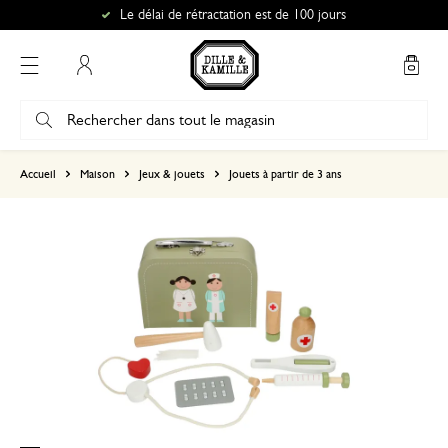
Le délai de rétractation est de 100 jours
Mon compte
basé sur 1 commentaire
Accueil
Maison
Jeux & jouets
Jouets à partir de 3 ans
5
4
3
2
1
3 décembre 2025
Seule une note a été attribuée, sans c