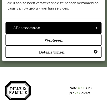
Pour toute question ou demande de conseil ou d’aide,
die u aan ze heeft verstrekt of die ze hebben verzameld op
veuillez contacter notre service clientèle. Ou retrouvez ici
basis van uw gebruik van hun services.
nos réponses aux
questions les plus fréquemment posées
.
serviceclientele@dille-kamille.com
Alles toestaan
Weigeren
Service client en ligne
Details tonen
Note
4.53
sur 5
par
262
clients