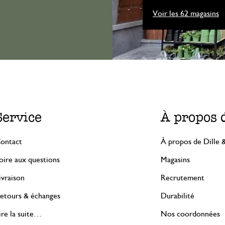
Voir les 62 magasins
Service
À propos 
ontact
À propos de Dille 
oire aux questions
Magasins
ivraison
Recrutement
etours & échanges
Durabilité
ire la suite…
Nos coordonnées