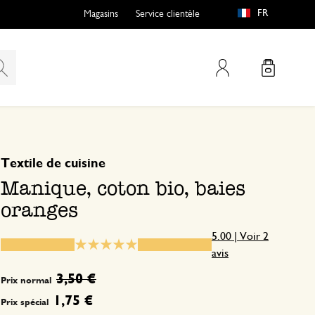
FR
Magasins
Service clientèle
Mon compte
basé sur 2 avis
5
4
Textile de cuisine
3
Manique, coton bio, baies
2
oranges
1
5.00 | Voir 2
avis
Jolie
3,50 €
Prix normal
1,75 €
Prix spécial
25 juin 2025