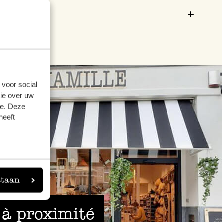
Brochure
 voor social
ie over uw
se. Deze
heeft
staan
 à proximité