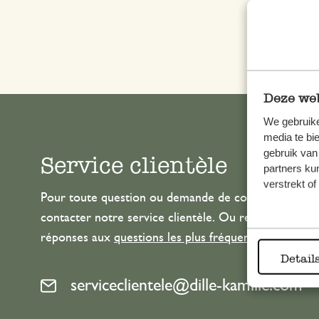
Deze web
We gebruike
media te bi
gebruik van
Service clientèle
partners ku
verstrekt o
Pour toute question ou demande de conseil ou d’aide
contacter notre service clientèle. Ou retrouvez ici n
réponses aux
questions les plus fréquemment posée
Detail
serviceclientele@dille-kamille.com