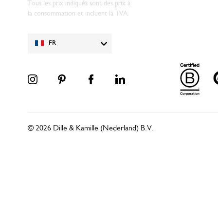
Tous les prix indiqués sont des prix à
la consommation et incluent la TVA.
FR
© 2026 Dille & Kamille (Nederland) B.V.