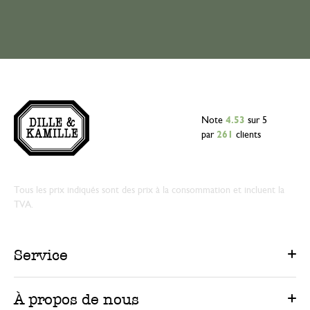
Note
4.53
sur 5
par
261
clients
Tous les prix indiqués sont des prix à la consommation et incluent la
TVA.
Service
À propos de nous