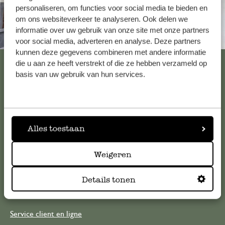
personaliseren, om functies voor social media te bieden en
om ons websiteverkeer te analyseren. Ook delen we
informatie over uw gebruik van onze site met onze partners
Toujours à proximité
voor social media, adverteren en analyse. Deze partners
kunnen deze gegevens combineren met andere informatie
Voir les 62 magasins
die u aan ze heeft verstrekt of die ze hebben verzameld op
basis van uw gebruik van hun services.
Service clientèle
Alles toestaan
Pour toute question ou demande de conseil ou d’aide,
veuillez contacter notre service clientèle. Ou retrouvez ici
Weigeren
nos réponses aux
questions les plus fréquemment posées
.
Details tonen
serviceclientele@dille-kamille.com
Service client en ligne