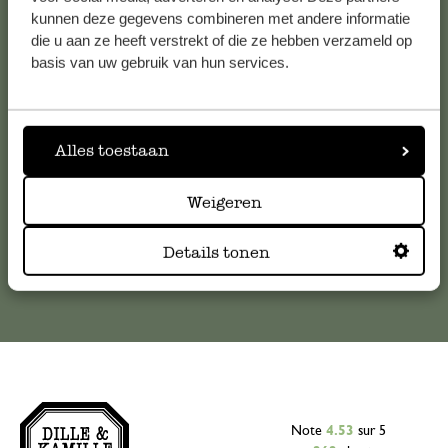
Service clientèle
kunnen deze gegevens combineren met andere informatie
die u aan ze heeft verstrekt of die ze hebben verzameld op
basis van uw gebruik van hun services.
Pour toute question ou demande de conseil ou d’aide,
veuillez contacter notre service clientèle. Ou retrouvez ici
nos réponses aux
questions les plus fréquemment posées
.
Alles toestaan
serviceclientele@dille-kamille.com
Weigeren
Service client en ligne
Details tonen
Note
4.53
sur 5