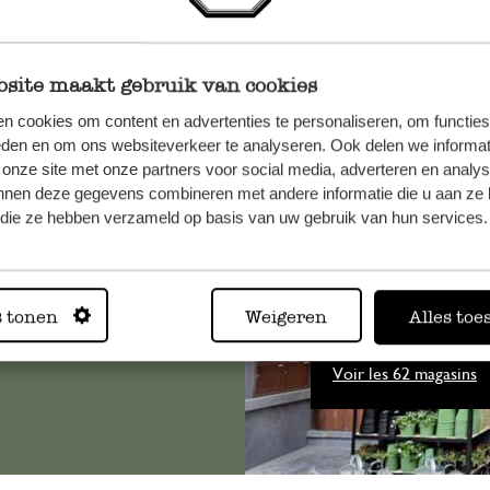
site maakt gebruik van cookies
n cookies om content en advertenties te personaliseren, om functies
eden en om ons websiteverkeer te analyseren. Ook delen we informat
, veuillez
 onze site met onze partners voor social media, adverteren en analy
os
nnen deze gegevens combineren met andere informatie die u aan ze 
f die ze hebben verzameld op basis van uw gebruik van hun services.
s
.
Toujours
s tonen
Weigeren
Alles toe
Voir les 62 magasins