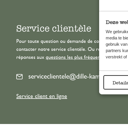
Deze web
Service clientèle
We gebruike
media te bi
Pour toute question ou demande de conseil ou d’aide
gebruik van
contacter notre service clientèle. Ou retrouvez ici n
partners ku
verstrekt o
réponses aux
questions les plus fréquemment posée
serviceclientele@dille-kamille.com
Detail
Service client en ligne