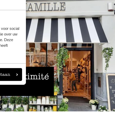
 voor social
ie over uw
se. Deze
heeft
 à proximité
staan