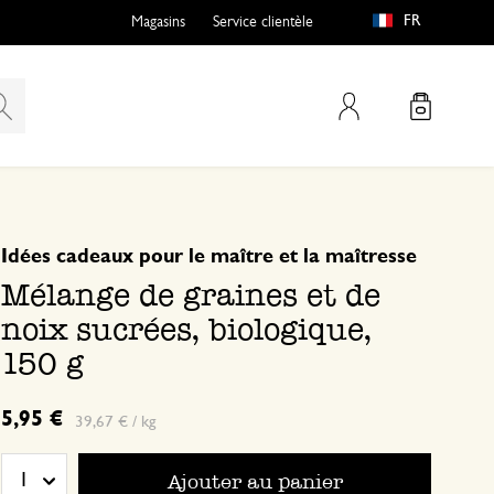
FR
Magasins
Service clientèle
Mon compte
basé sur 0 commentaire
Idées cadeaux pour le maître et la maîtresse
Mélange de graines et de
noix sucrées, biologique,
150 g
5,95 €
39,67 € / kg
Ajouter au panier
1