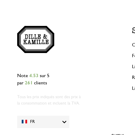
C
F
L
Note
4.53
sur 5
R
par
261
clients
L
Tous les prix indiqués sont des prix à
la consommation et incluent la TVA.
FR