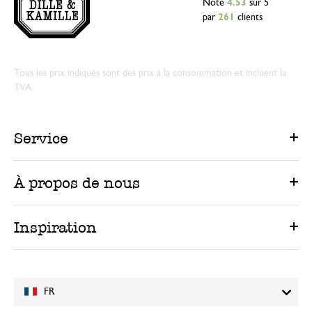
Note
4.53
sur 5
par
261
clients
Tous les prix indiqués sont des prix à la consommation et incluent la
TVA.
Service
À propos de nous
Inspiration
FR