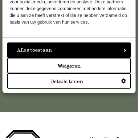
voor social media, adverteren en analyse. Deze partners
kunnen deze gegevens combineren met andere informatie
Service clientèle
die u aan ze heeft verstrekt of die ze hebben verzameld op
basis van uw gebruik van hun services.
Pour toute question ou demande de conseil ou d’aide,
veuillez contacter notre service clientèle. Ou retrouvez ici
nos réponses aux
questions les plus fréquemment posées
.
Alles toestaan
serviceclientele@dille-kamille.com
Weigeren
Service client en ligne
Details tonen