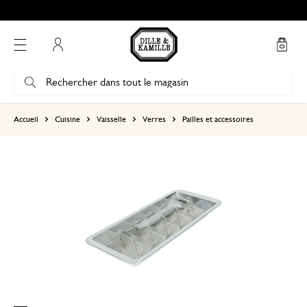
Mon compte
basé sur 1 commentaire
Accueil
Cuisine
Vaisselle
Verres
Pailles et accessoires
5
4
3
2
1
Je n'avais pas réalisé qu'il n'e
9 mars 2026