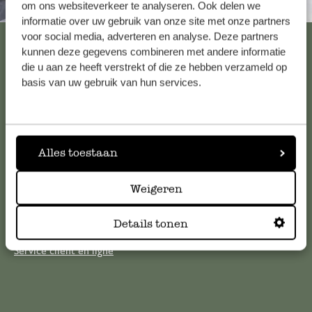
Toujours à proximité
om ons websiteverkeer te analyseren. Ook delen we
informatie over uw gebruik van onze site met onze partners
voor social media, adverteren en analyse. Deze partners
Voir les 62 magasins
kunnen deze gegevens combineren met andere informatie
die u aan ze heeft verstrekt of die ze hebben verzameld op
basis van uw gebruik van hun services.
Service clientèle
Pour toute question ou demande de conseil ou d’aide,
Alles toestaan
veuillez contacter notre service clientèle. Ou retrouvez ici
nos réponses aux
questions les plus fréquemment posées
.
Weigeren
serviceclientele@dille-kamille.com
Details tonen
Service client en ligne