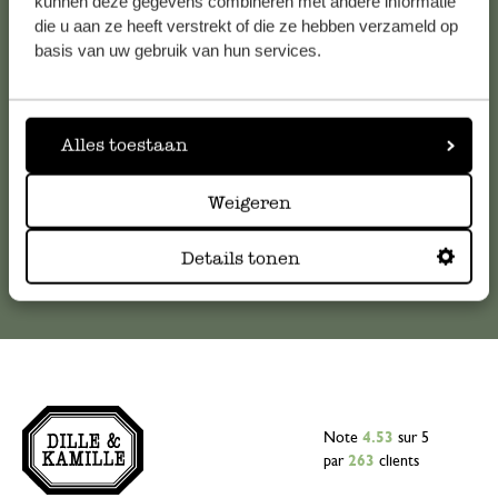
kunnen deze gegevens combineren met andere informatie
die u aan ze heeft verstrekt of die ze hebben verzameld op
Pour toute question ou demande de conseil ou d’aide,
basis van uw gebruik van hun services.
veuillez contacter notre service clientèle. Ou retrouvez ici
nos réponses aux
questions les plus fréquemment posées
.
Alles toestaan
serviceclientele@dille-kamille.com
Weigeren
Service client en ligne
Details tonen
Note
4.53
sur 5
par
263
clients