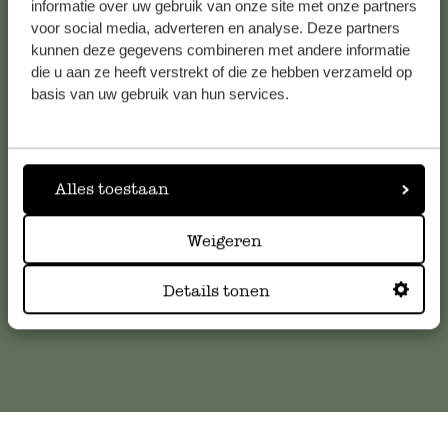
informatie over uw gebruik van onze site met onze partners
voor social media, adverteren en analyse. Deze partners
kunnen deze gegevens combineren met andere informatie
die u aan ze heeft verstrekt of die ze hebben verzameld op
Service clientèle
basis van uw gebruik van hun services.
Pour toute question ou demande de conseil ou d’aide,
veuillez contacter notre service clientèle. Ou retrouvez ici
nos réponses aux
questions les plus fréquemment posées
.
Alles toestaan
Weigeren
serviceclientele@dille-kamille.com
Details tonen
Service client en ligne