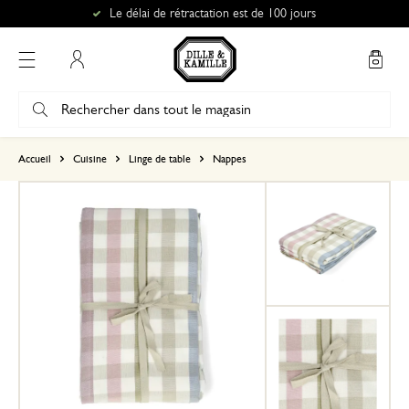
Le délai de rétractation est de 100 jours
Mon compte
basé sur 1 commentaire
Accueil
Cuisine
Linge de table
Nappes
5
4
3
2
1
18 avril 2026
Seule une note a été attribuée, sans c