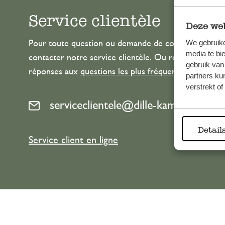
Service clientèle
Deze web
We gebruike
Pour toute question ou demande de conseil ou d’aide
media te bi
contacter notre service clientèle. Ou retrouvez ici n
gebruik van
réponses aux
questions les plus fréquemment posée
partners ku
verstrekt o
serviceclientele@dille-kamille.com
Detail
Service client en ligne