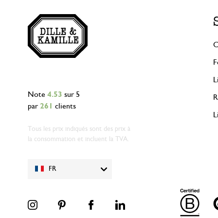
C
F
L
Note
4.53
sur 5
R
par
261
clients
L
Tous les prix indiqués sont des prix à
la consommation et incluent la TVA.
FR