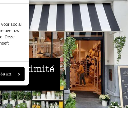
 voor social
ie over uw
se. Deze
heeft
 à proximité
staan