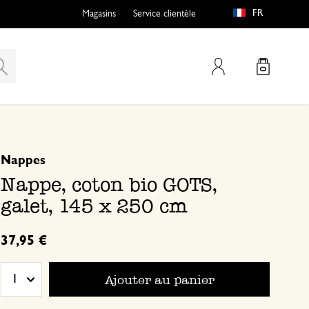
FR
Magasins
Service clientèle
Mon compte
basé sur 0 commentaire
Nappes
Nappe, coton bio GOTS,
galet, 145 x 250 cm
37,95 €
Ajouter au panier
1