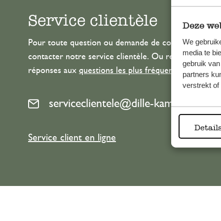
Service clientèle
Deze web
We gebruike
Pour toute question ou demande de conseil ou d’aide
media te bi
contacter notre service clientèle. Ou retrouvez ici n
gebruik van
réponses aux
questions les plus fréquemment posée
partners ku
verstrekt o
serviceclientele@dille-kamille.com
Detail
Service client en ligne