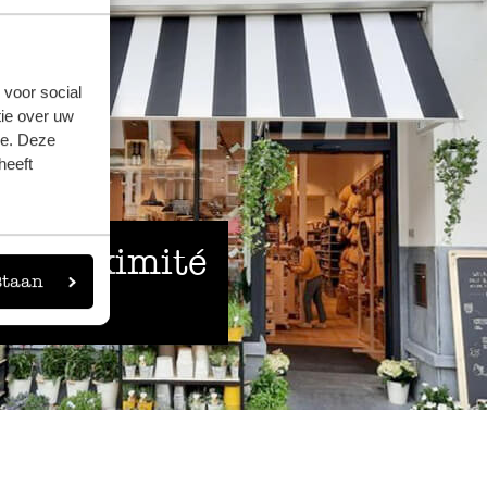
 voor social
ie over uw
se. Deze
heeft
 à proximité
staan