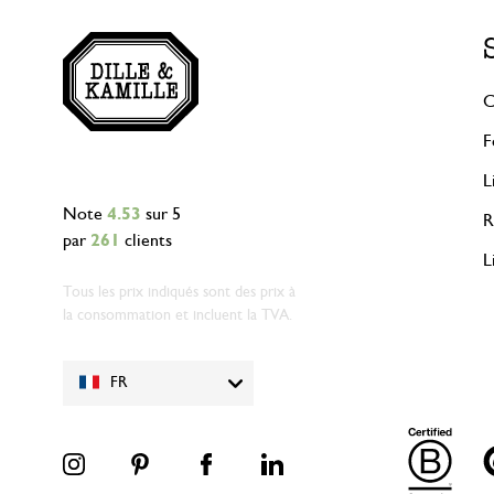
C
F
L
Note
4.53
sur 5
R
par
261
clients
L
Tous les prix indiqués sont des prix à
la consommation et incluent la TVA.
FR