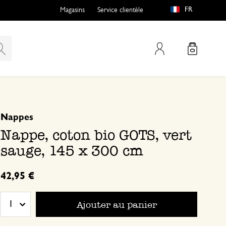
FR
Magasins
Service clientèle
Mon compte
basé sur 0 commentaire
Nappes
Nappe, coton bio GOTS, vert
sauge, 145 x 300 cm
42,95 €
Ajouter au panier
1