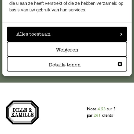
Pour toute question ou demande de conseil ou d’aide,
die u aan ze heeft verstrekt of die ze hebben verzameld op
veuillez contacter notre service clientèle. Ou retrouvez ici
basis van uw gebruik van hun services.
nos réponses aux
questions les plus fréquemment posées
.
serviceclientele@dille-kamille.com
Alles toestaan
Weigeren
Service client en ligne
Details tonen
Note
4.53
sur 5
par
261
clients