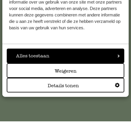
Voir les 62 magasins
informatie over uw gebruik van onze site met onze partners
voor social media, adverteren en analyse. Deze partners
kunnen deze gegevens combineren met andere informatie
die u aan ze heeft verstrekt of die ze hebben verzameld op
Service clientèle
basis van uw gebruik van hun services.
Pour toute question ou demande de conseil ou d’aide,
veuillez contacter notre service clientèle. Ou retrouvez ici
Alles toestaan
nos réponses aux
questions les plus fréquemment posées
.
Weigeren
serviceclientele@dille-kamille.com
Details tonen
Service client en ligne