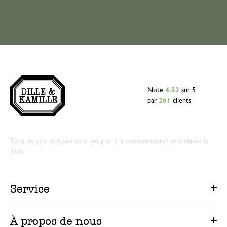
Note
4.53
sur 5
par
261
clients
Tous les prix indiqués sont des prix à la consommation et incluent la
TVA.
Service
À propos de nous