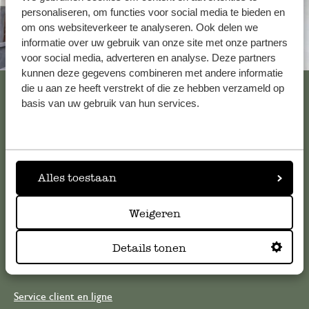
personaliseren, om functies voor social media te bieden en
om ons websiteverkeer te analyseren. Ook delen we
informatie over uw gebruik van onze site met onze partners
Toujours à proximité
voor social media, adverteren en analyse. Deze partners
kunnen deze gegevens combineren met andere informatie
Voir les 62 magasins
die u aan ze heeft verstrekt of die ze hebben verzameld op
basis van uw gebruik van hun services.
Service clientèle
Alles toestaan
Pour toute question ou demande de conseil ou d’aide,
veuillez contacter notre service clientèle. Ou retrouvez ici
Weigeren
nos réponses aux
questions les plus fréquemment posées
.
Details tonen
serviceclientele@dille-kamille.com
Service client en ligne