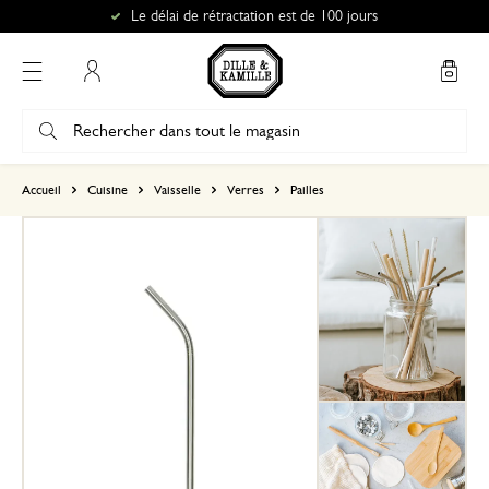
Le délai de rétractation est de 100 jours
Mon compte
basé sur 0 commentaire
Accueil
Cuisine
Vaisselle
Verres
Pailles