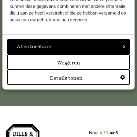
Service clientèle
kunnen deze gegevens combineren met andere informatie
die u aan ze heeft verstrekt of die ze hebben verzameld op
basis van uw gebruik van hun services.
Pour toute question ou demande de conseil ou d’aide,
veuillez contacter notre service clientèle. Ou retrouvez ici
nos réponses aux
questions les plus fréquemment posées
.
Alles toestaan
serviceclientele@dille-kamille.com
Weigeren
Service client en ligne
Details tonen
Note
4.53
sur 5