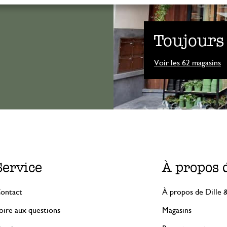
Toujours
Voir les 62 magasins
Service
À propos 
ontact
À propos de Dille 
oire aux questions
Magasins