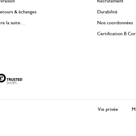
ivraison
Recrutement
etours & échanges
Durabilité
ire la suite…
Nos coordonnées
Certification B Co
Vie privée
Me