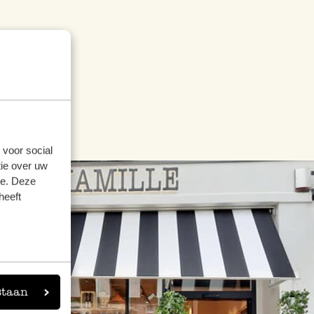
 voor social
ie over uw
se. Deze
heeft
staan