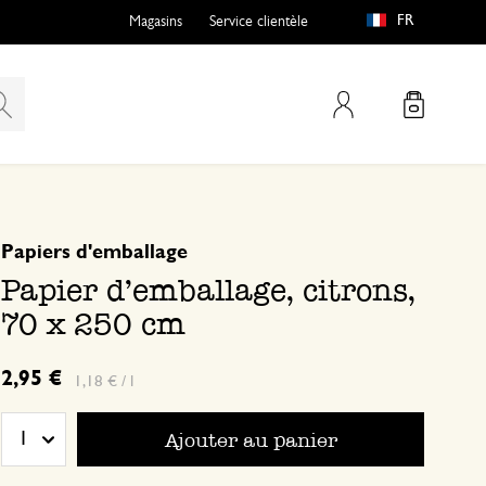
FR
Magasins
Service clientèle
Mon compte
basé sur 0 commentaire
Papiers d'emballage
Papier d'emballage, citrons,
70 x 250 cm
2,95 €
1,18 € / l
Ajouter au panier
1