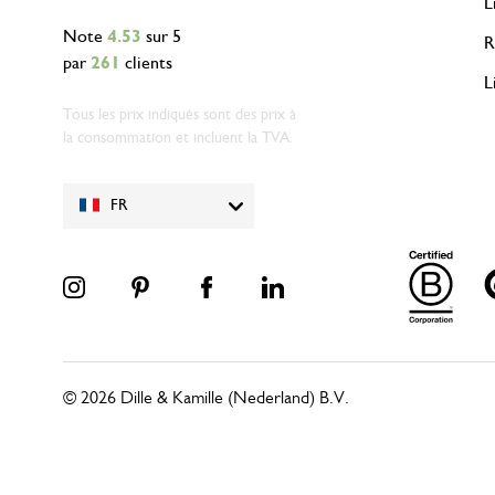
L
Note
4.53
sur 5
R
par
261
clients
L
Tous les prix indiqués sont des prix à
la consommation et incluent la TVA.
FR
© 2026 Dille & Kamille (Nederland) B.V.