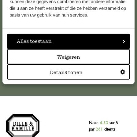
kunnen deze gegevens combineren met andere informatie
die u aan ze heeft verstrekt of die ze hebben verzameld op
Pour toute question ou demande de conseil ou d’aide,
basis van uw gebruik van hun services.
veuillez contacter notre service clientèle. Ou retrouvez ici
nos réponses aux
questions les plus fréquemment posées
.
Alles toestaan
serviceclientele@dille-kamille.com
Weigeren
Service client en ligne
Details tonen
Note
4.53
sur 5
par
261
clients