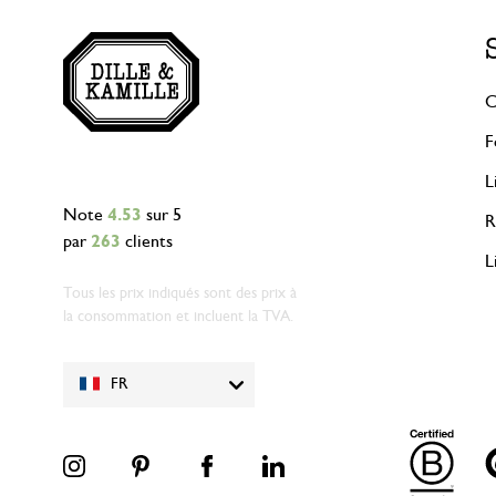
C
F
L
Note
4.53
sur 5
R
par
263
clients
L
Tous les prix indiqués sont des prix à
la consommation et incluent la TVA.
FR