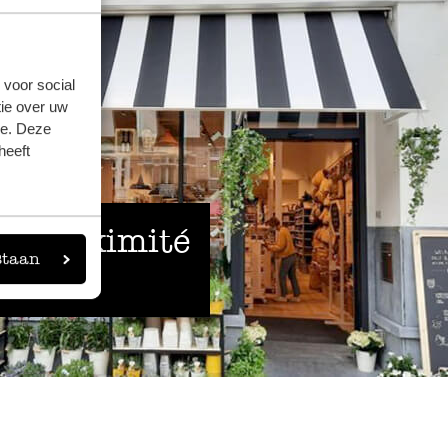
 voor social
ie over uw
se. Deze
heeft
 à proximité
staan