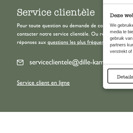
Service clientèle
Deze web
We gebruike
Pour toute question ou demande de conseil ou d’aide
media te bi
contacter notre service clientèle. Ou retrouvez ici n
gebruik van
réponses aux
questions les plus fréquemment posée
partners ku
verstrekt o
serviceclientele@dille-kamille.com
Detail
Service client en ligne