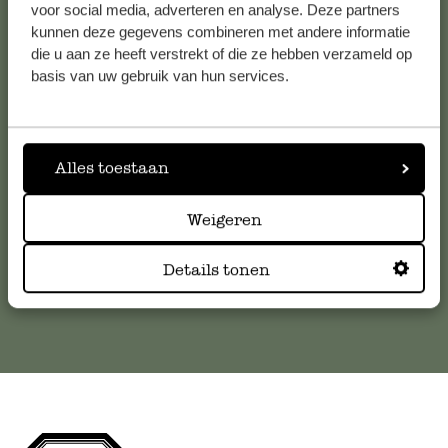
voor social media, adverteren en analyse. Deze partners
kunnen deze gegevens combineren met andere informatie
Service clientèle
die u aan ze heeft verstrekt of die ze hebben verzameld op
basis van uw gebruik van hun services.
Pour toute question ou demande de conseil ou d’aide,
veuillez contacter notre service clientèle. Ou retrouvez ici
nos réponses aux
questions les plus fréquemment posées
.
Alles toestaan
serviceclientele@dille-kamille.com
Weigeren
Service client en ligne
Details tonen