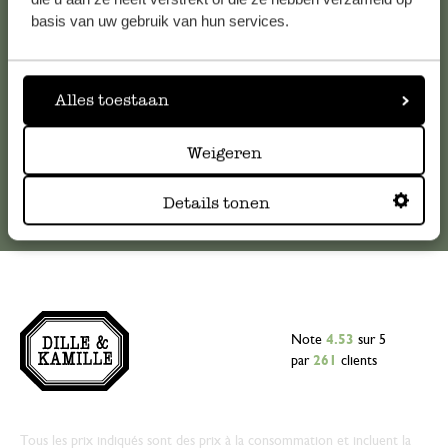
veuillez contacter notre service clientèle. Ou retrouvez ici
basis van uw gebruik van hun services.
nos réponses aux
questions les plus fréquemment posées
.
serviceclientele@dille-kamille.com
Alles toestaan
Service client en ligne
Weigeren
Details tonen
Note
4.53
sur 5
par
261
clients
Tous les prix indiqués sont des prix à la consommation et incluent la