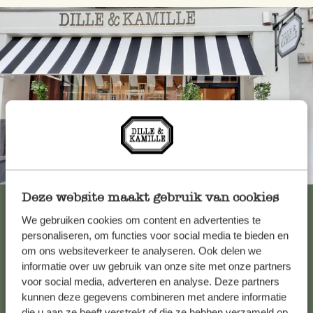
Toujours à proximité
Deze website maakt gebruik van cookies
Voir les 62 magasins
We gebruiken cookies om content en advertenties te
personaliseren, om functies voor social media te bieden en
om ons websiteverkeer te analyseren. Ook delen we
Service clientèle
informatie over uw gebruik van onze site met onze partners
voor social media, adverteren en analyse. Deze partners
kunnen deze gegevens combineren met andere informatie
Pour toute question ou demande de conseil ou d’aide,
die u aan ze heeft verstrekt of die ze hebben verzameld op