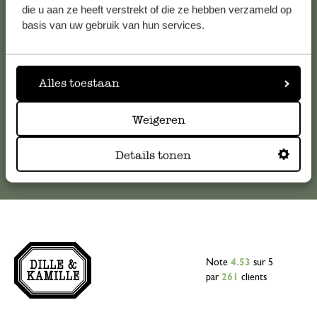
Pour toute question ou demande de conseil ou d’aide,
die u aan ze heeft verstrekt of die ze hebben verzameld op
veuillez contacter notre service clientèle. Ou retrouvez ici
basis van uw gebruik van hun services.
nos réponses aux
questions les plus fréquemment posées
.
Alles toestaan
serviceclientele@dille-kamille.com
Weigeren
Service client en ligne
Details tonen
Note
4.53
sur 5
par
261
clients