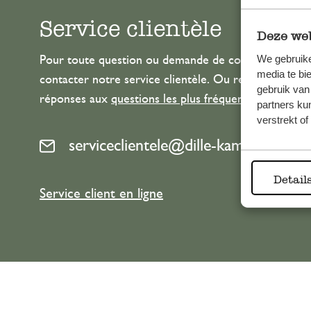
Service clientèle
Deze web
We gebruike
Pour toute question ou demande de conseil ou d’aide
media te bi
contacter notre service clientèle. Ou retrouvez ici n
gebruik van
réponses aux
questions les plus fréquemment posée
partners ku
verstrekt o
serviceclientele@dille-kamille.com
Detail
Service client en ligne