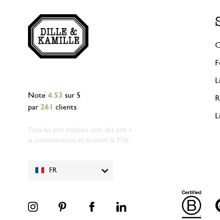
C
F
L
Note
4.53
sur 5
R
par
261
clients
L
Tous les prix indiqués sont des prix à
la consommation et incluent la TVA.
FR