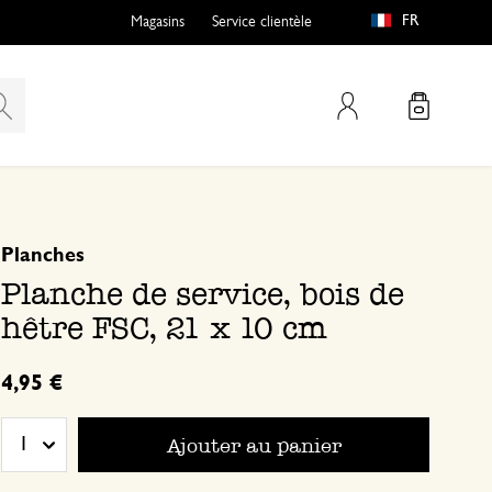
FR
Magasins
Service clientèle
Mon compte
basé sur 0 commentaire
Planches
Planche de service, bois de
hêtre FSC, 21 x 10 cm
4,95 €
Ajouter au panier
1