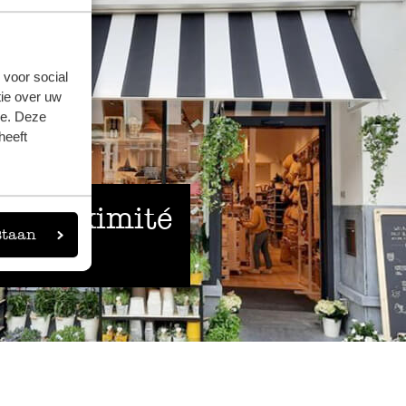
 voor social
ie over uw
se. Deze
heeft
 à proximité
staan