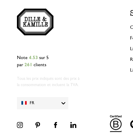
C
F
L
Note
4.53
sur 5
R
par
261
clients
L
Tous les prix indiqués sont des prix à
la consommation et incluent la TVA.
FR