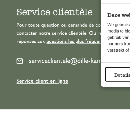
Service clientèle
Deze web
We gebruike
Pour toute question ou demande de conseil ou d’aide
media te bi
contacter notre service clientèle. Ou retrouvez ici n
gebruik van
réponses aux
questions les plus fréquemment posée
partners ku
verstrekt o
serviceclientele@dille-kamille.com
Detail
Service client en ligne