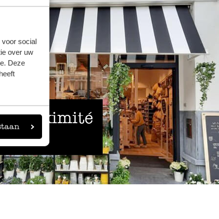
 voor social
ie over uw
se. Deze
heeft
 à proximité
staan