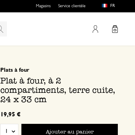
FR
Magasins
Service clientèle
Mon compte
basé sur 0 commentaire
Plats à four
Plat à four, à 2
compartiments, terre cuite,
24 x 33 cm
19,95 €
Ajouter au panier
1