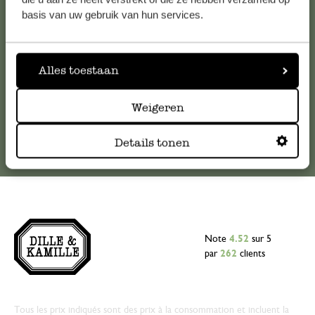
veuillez contacter notre service clientèle. Ou retrouvez ici
basis van uw gebruik van hun services.
nos réponses aux
questions les plus fréquemment posées
.
serviceclientele@dille-kamille.com
Alles toestaan
Service client en ligne
Weigeren
Details tonen
Note
4.52
sur 5
par
262
clients
Tous les prix indiqués sont des prix à la consommation et incluent la