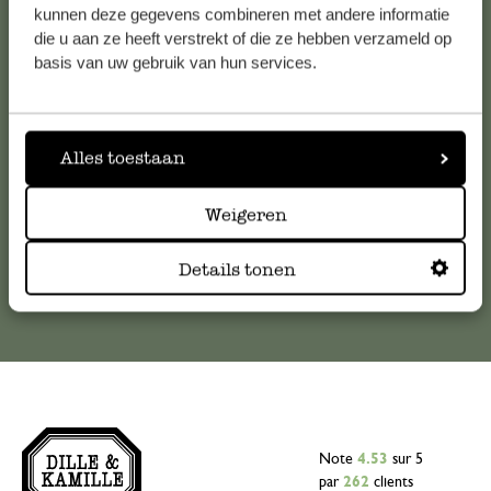
Service clientèle
kunnen deze gegevens combineren met andere informatie
die u aan ze heeft verstrekt of die ze hebben verzameld op
basis van uw gebruik van hun services.
Pour toute question ou demande de conseil ou d’aide,
veuillez contacter notre service clientèle. Ou retrouvez ici
nos réponses aux
questions les plus fréquemment posées
.
Alles toestaan
serviceclientele@dille-kamille.com
Weigeren
Service client en ligne
Details tonen
Note
4.53
sur 5
par
262
clients