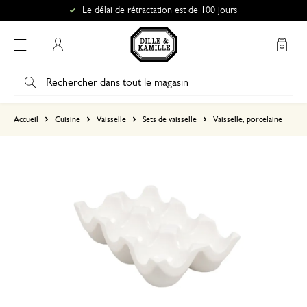
Le délai de rétractation est de 100 jours
Mon compte
basé sur 1 commentaire
Accueil
Cuisine
Vaisselle
Sets de vaisselle
Vaisselle, porcelaine
5
4
3
2
1
9 juin 2025
Seule une note a été attribuée, sans c