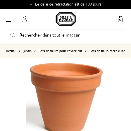
Le délai de rétractation est de 100 jours
Mon compte
basé sur 1 commentaire
Accueil
Jardin
Pots de fleurs pour l'extérieur
Pots de fleur, terre cuite
5
4
3
2
1
Les pots mal emballés sont ca
29 juin 2025