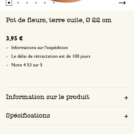
Les pots mal emballés sont cassés. Le pl
qu'avec des photos j'ai été remboursée. 
Pot de fleurs, terre cuite, Ø 22 cm
commandé chez VBS et Truffaut aucun 
3,95 €
Réponse de Dille & Kamille
3 juillet 2025
Informations sur l'expédition
Nous vous remercions pour votre
Le délai de rétractation est de 100 jours
commentaire et vous présentons no
Note 4.53 sur 5
pour le désagrément. Notre collègu
déjà contacté.
Information sur le produit
Spécifications