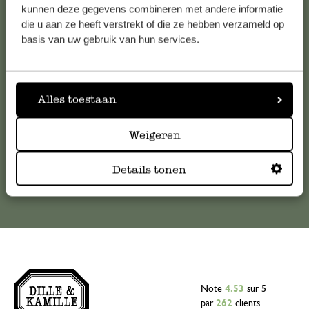
Service clientèle
kunnen deze gegevens combineren met andere informatie
die u aan ze heeft verstrekt of die ze hebben verzameld op
basis van uw gebruik van hun services.
Pour toute question ou demande de conseil ou d’aide,
veuillez contacter notre service clientèle. Ou retrouvez ici
nos réponses aux
questions les plus fréquemment posées
.
Alles toestaan
serviceclientele@dille-kamille.com
Weigeren
Service client en ligne
Details tonen
Note
4.53
sur 5
par
262
clients