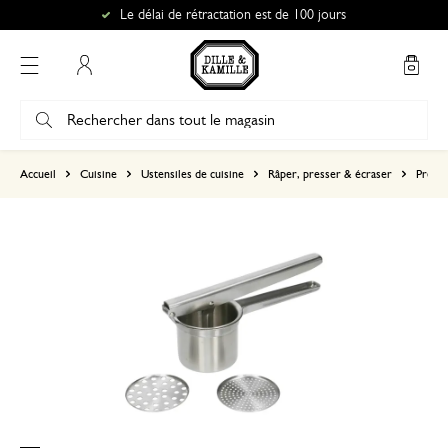
Le délai de rétractation est de 100 jours
Mon compte
basé sur 0 commentaire
Accueil
Cuisine
Ustensiles de cuisine
Râper, presser & écraser
Press