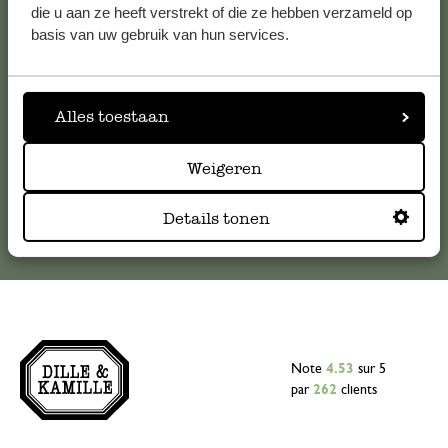
Pour toute question ou demande de conseil ou d’aide,
die u aan ze heeft verstrekt of die ze hebben verzameld op
veuillez contacter notre service clientèle. Ou retrouvez ici
basis van uw gebruik van hun services.
nos réponses aux
questions les plus fréquemment posées
.
serviceclientele@dille-kamille.com
Alles toestaan
Weigeren
Service client en ligne
Details tonen
Note
4.53
sur 5
par
262
clients