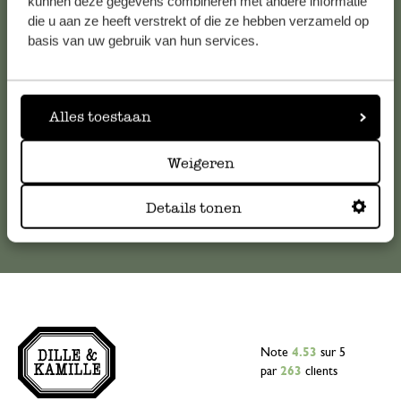
kunnen deze gegevens combineren met andere informatie
die u aan ze heeft verstrekt of die ze hebben verzameld op
Pour toute question ou demande de conseil ou d’aide,
basis van uw gebruik van hun services.
veuillez contacter notre service clientèle. Ou retrouvez ici
nos réponses aux
questions les plus fréquemment posées
.
Alles toestaan
serviceclientele@dille-kamille.com
Weigeren
Service client en ligne
Details tonen
Note
4.53
sur 5
par
263
clients