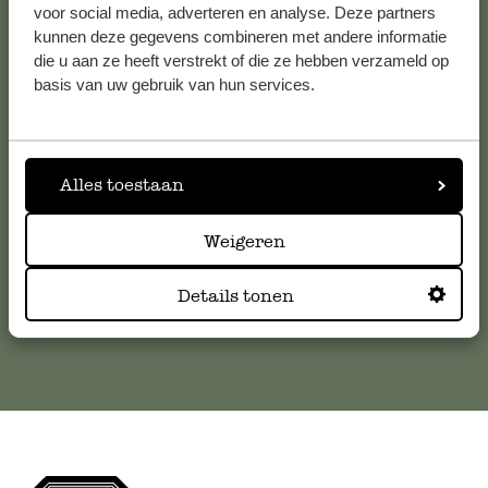
voor social media, adverteren en analyse. Deze partners
kunnen deze gegevens combineren met andere informatie
Service clientèle
die u aan ze heeft verstrekt of die ze hebben verzameld op
basis van uw gebruik van hun services.
Pour toute question ou demande de conseil ou d’aide,
veuillez contacter notre service clientèle. Ou retrouvez ici
nos réponses aux
questions les plus fréquemment posées
.
Alles toestaan
serviceclientele@dille-kamille.com
Weigeren
Service client en ligne
Details tonen