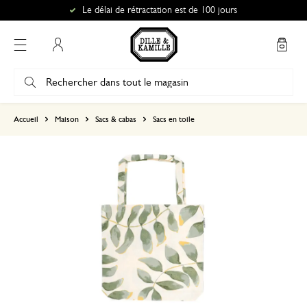
Le délai de rétractation est de 100 jours
Mon compte
basé sur 0 commentaire
Accueil
Maison
Sacs & cabas
Sacs en toile