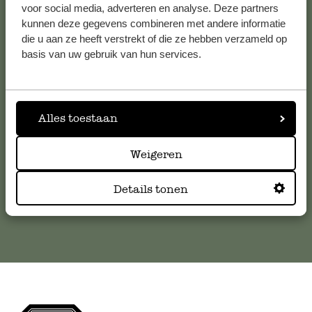
voor social media, adverteren en analyse. Deze partners
kunnen deze gegevens combineren met andere informatie
Service clientèle
die u aan ze heeft verstrekt of die ze hebben verzameld op
basis van uw gebruik van hun services.
Pour toute question ou demande de conseil ou d’aide,
veuillez contacter notre service clientèle. Ou retrouvez ici
nos réponses aux
questions les plus fréquemment posées
.
Alles toestaan
serviceclientele@dille-kamille.com
Weigeren
Service client en ligne
Details tonen