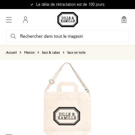
Le délai de rétractation est de 100 jours
Mon compte
basé sur 0 commentaire
Accueil
Maison
Sacs & cabas
Sacs en toile