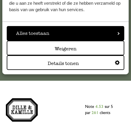
Pour toute question ou demande de conseil ou d’aide,
die u aan ze heeft verstrekt of die ze hebben verzameld op
veuillez contacter notre service clientèle. Ou retrouvez ici
basis van uw gebruik van hun services.
nos réponses aux
questions les plus fréquemment posées
.
serviceclientele@dille-kamille.com
Alles toestaan
Weigeren
Service client en ligne
Details tonen
Note
4.53
sur 5
par
261
clients