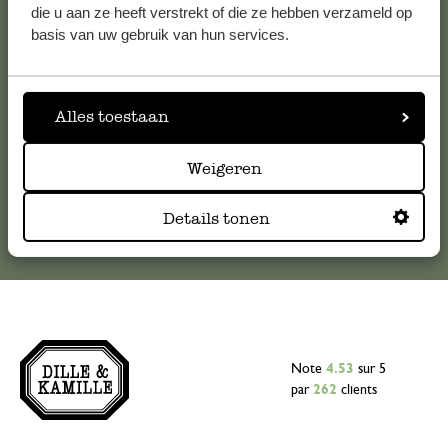
Pour toute question ou demande de conseil ou d’aide,
die u aan ze heeft verstrekt of die ze hebben verzameld op
veuillez contacter notre service clientèle. Ou retrouvez ici
basis van uw gebruik van hun services.
nos réponses aux
questions les plus fréquemment posées
.
serviceclientele@dille-kamille.com
Alles toestaan
Weigeren
Service client en ligne
Details tonen
Note
4.53
sur 5
par
262
clients