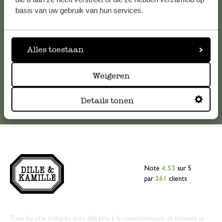
veuillez contacter notre service clientèle. Ou retrouvez ici
basis van uw gebruik van hun services.
nos réponses aux
questions les plus fréquemment posées
.
serviceclientele@dille-kamille.com
Alles toestaan
Service client en ligne
Weigeren
Details tonen
Note
4.53
sur 5
par
261
clients
Tous les prix indiqués sont des prix à la consommation et incluent la