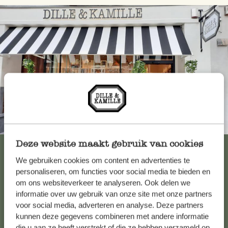
Toujours à proximité
Deze website maakt gebruik van cookies
Voir les 62 magasins
We gebruiken cookies om content en advertenties te
personaliseren, om functies voor social media te bieden en
om ons websiteverkeer te analyseren. Ook delen we
Service clientèle
informatie over uw gebruik van onze site met onze partners
voor social media, adverteren en analyse. Deze partners
kunnen deze gegevens combineren met andere informatie
Pour toute question ou demande de conseil ou d’aide,
die u aan ze heeft verstrekt of die ze hebben verzameld op