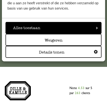
Pour toute question ou demande de conseil ou d’aide,
die u aan ze heeft verstrekt of die ze hebben verzameld op
veuillez contacter notre service clientèle. Ou retrouvez ici
basis van uw gebruik van hun services.
nos réponses aux
questions les plus fréquemment posées
.
serviceclientele@dille-kamille.com
Alles toestaan
Weigeren
Service client en ligne
Details tonen
Note
4.53
sur 5
par
263
clients