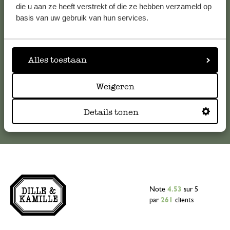
Pour toute question ou demande de conseil ou d’aide,
die u aan ze heeft verstrekt of die ze hebben verzameld op
veuillez contacter notre service clientèle. Ou retrouvez ici
basis van uw gebruik van hun services.
nos réponses aux
questions les plus fréquemment posées
.
serviceclientele@dille-kamille.com
Alles toestaan
Weigeren
Service client en ligne
Details tonen
Note
4.53
sur 5
par
261
clients