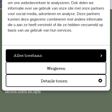
om ons websiteverkeer te analyseren. Ook delen we
Toujours à proximité
informatie over uw gebruik van onze site met onze partners
voor social media, adverteren en analyse. Deze partners
Voir les 62 magasins
kunnen deze gegevens combineren met andere informatie
die u aan ze heeft verstrekt of die ze hebben verzameld op
basis van uw gebruik van hun services.
Service clientèle
Pour toute question ou demande de conseil ou d’aide,
Alles toestaan
veuillez contacter notre service clientèle. Ou retrouvez ici
nos réponses aux
questions les plus fréquemment posées
.
Weigeren
serviceclientele@dille-kamille.com
Details tonen
Service client en ligne