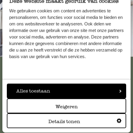
Deze website maakt gebruik van cookies
We gebruiken cookies om content en advertenties te
personaliseren, om functies voor social media te bieden en
om ons websiteverkeer te analyseren. Ook delen we
informatie over uw gebruik van onze site met onze partners
voor social media, adverteren en analyse. Deze partners
kunnen deze gegevens combineren met andere informatie
Toujours à proximité
die u aan ze heeft verstrekt of die ze hebben verzameld op
basis van uw gebruik van hun services.
Voir les 62 magasins
Service clientèle
Alles toestaan
Pour toute question ou demande de conseil ou d’aide,
Weigeren
veuillez contacter notre service clientèle. Ou retrouvez ici
nos réponses aux
questions les plus fréquemment posées
.
Details tonen