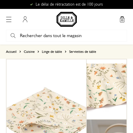
Le délai de rétractation est de 100 jours
Mon compte
basé sur 2 avis
Accueil
Cuisine
Linge de table
Serviettes de table
5
4
3
2
1
28 juillet 2026
Seule une note a été attribuée, sans c