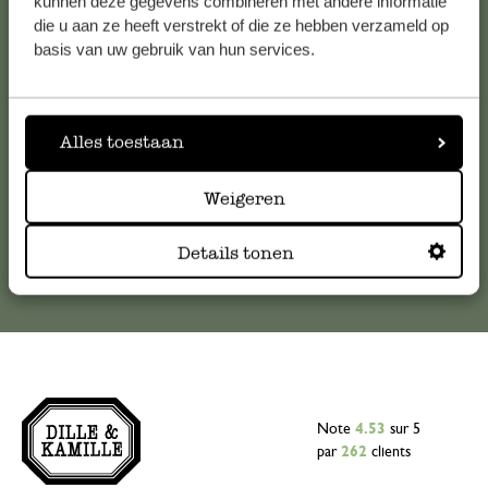
kunnen deze gegevens combineren met andere informatie
die u aan ze heeft verstrekt of die ze hebben verzameld op
Pour toute question ou demande de conseil ou d’aide,
basis van uw gebruik van hun services.
veuillez contacter notre service clientèle. Ou retrouvez ici
nos réponses aux
questions les plus fréquemment posées
.
Alles toestaan
serviceclientele@dille-kamille.com
Weigeren
Service client en ligne
Details tonen
Note
4.53
sur 5
par
262
clients