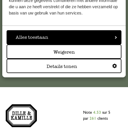
kunnen deze gegevens combineren met andere informatie
die u aan ze heeft verstrekt of die ze hebben verzameld op
Pour toute question ou demande de conseil ou d’aide,
basis van uw gebruik van hun services.
veuillez contacter notre service clientèle. Ou retrouvez ici
nos réponses aux
questions les plus fréquemment posées
.
Alles toestaan
serviceclientele@dille-kamille.com
Weigeren
Service client en ligne
Details tonen
Note
4.53
sur 5
par
261
clients