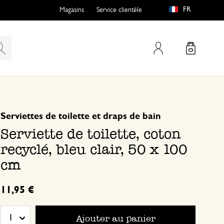
FR
Magasins
Service clientèle
Mon compte
basé sur 0 commentaire
Serviettes de toilette et draps de bain
Serviette de toilette, coton
recyclé, bleu clair, 50 x 100
cm
11,95 €
Ajouter au panier
1