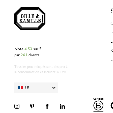
C
F
L
Note
4.53
sur 5
R
par
261
clients
L
Tous les prix indiqués sont des prix à
la consommation et incluent la TVA.
FR