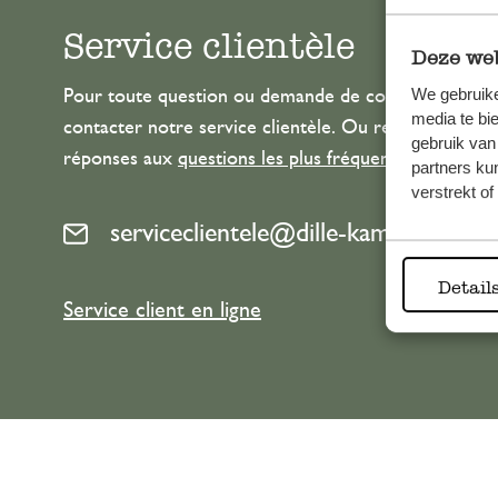
Service clientèle
Deze web
We gebruike
Pour toute question ou demande de conseil ou d’aide
media te bi
contacter notre service clientèle. Ou retrouvez ici n
gebruik van
réponses aux
questions les plus fréquemment posée
partners ku
verstrekt o
serviceclientele@dille-kamille.com
Detail
Service client en ligne