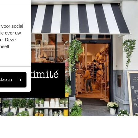
 voor social
ie over uw
se. Deze
heeft
 à proximité
staan