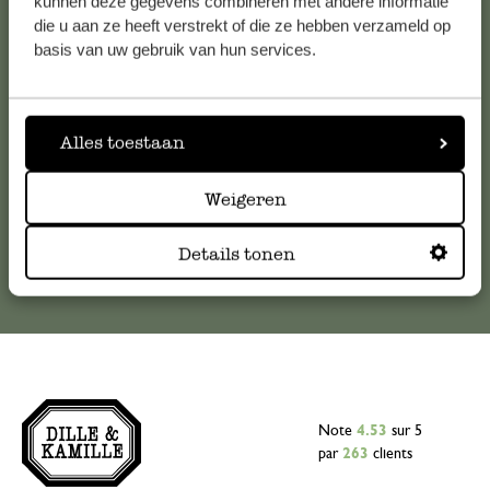
kunnen deze gegevens combineren met andere informatie
die u aan ze heeft verstrekt of die ze hebben verzameld op
Pour toute question ou demande de conseil ou d’aide,
basis van uw gebruik van hun services.
veuillez contacter notre service clientèle. Ou retrouvez ici
nos réponses aux
questions les plus fréquemment posées
.
Alles toestaan
serviceclientele@dille-kamille.com
Weigeren
Service client en ligne
Details tonen
Note
4.53
sur 5
par
263
clients