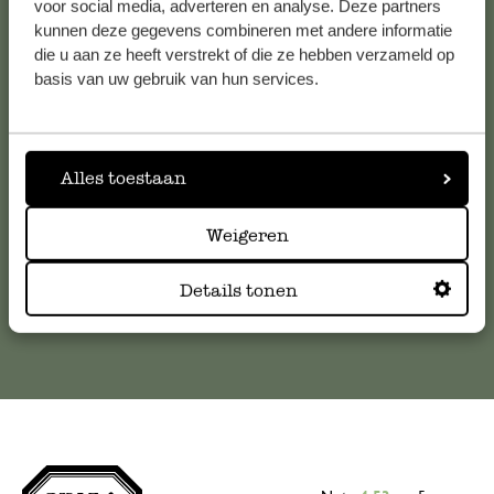
voor social media, adverteren en analyse. Deze partners
kunnen deze gegevens combineren met andere informatie
Service clientèle
die u aan ze heeft verstrekt of die ze hebben verzameld op
basis van uw gebruik van hun services.
Pour toute question ou demande de conseil ou d’aide,
veuillez contacter notre service clientèle. Ou retrouvez ici
nos réponses aux
questions les plus fréquemment posées
.
Alles toestaan
serviceclientele@dille-kamille.com
Weigeren
Service client en ligne
Details tonen