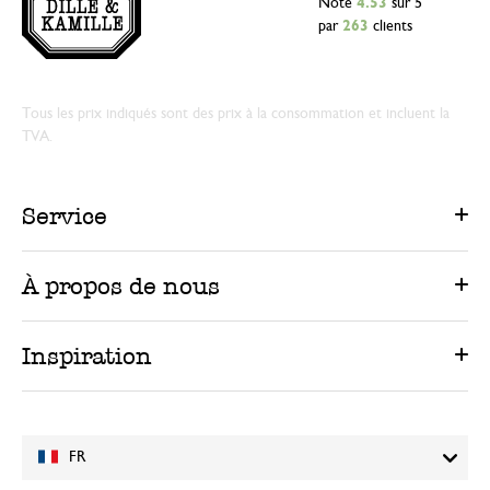
Note
4.53
sur 5
par
263
clients
Tous les prix indiqués sont des prix à la consommation et incluent la
TVA.
Service
À propos de nous
Inspiration
FR